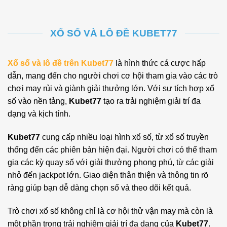
XỔ SỐ VÀ LÔ ĐỀ KUBET77
Xổ số và lô đề trên Kubet77
là hình thức cá cược hấp
dẫn, mang đến cho người chơi cơ hội tham gia vào các trò
chơi may rủi và giành giải thưởng lớn. Với sự tích hợp xổ
số vào nền tảng,
Kubet77
tạo ra trải nghiệm giải trí đa
dạng và kịch tính.
Kubet77
cung cấp nhiều loại hình xổ số, từ xổ số truyền
thống đến các phiên bản hiện đại. Người chơi có thể tham
gia các kỳ quay số với giải thưởng phong phú, từ các giải
nhỏ đến jackpot lớn. Giao diện thân thiện và thông tin rõ
ràng giúp bạn dễ dàng chọn số và theo dõi kết quả.
Trò chơi xổ số không chỉ là cơ hội thử vận may mà còn là
một phần trong trải nghiệm giải trí đa dạng của
Kubet77
.