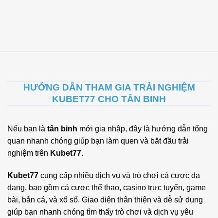
HƯỚNG DẪN THAM GIA TRẢI NGHIỆM
KUBET77 CHO TÂN BINH
Nếu bạn là
tân binh
mới gia nhập, đây là hướng dẫn tổng
quan nhanh chóng giúp bạn làm quen và bắt đầu trải
nghiệm trên
Kubet77
.
Kubet77
cung cấp nhiều dịch vụ và trò chơi cá cược đa
dạng, bao gồm cá cược thể thao, casino trực tuyến, game
bài, bắn cá, và xổ số. Giao diện thân thiện và dễ sử dụng
giúp bạn nhanh chóng tìm thấy trò chơi và dịch vụ yêu