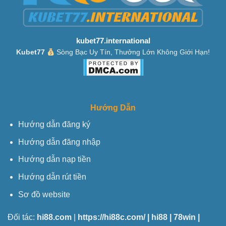
kubet77.international
Kubet77
Sòng Bạc Uy Tín, Thưởng Lớn Không Giới Hạn!
Hướng Dẫn
Hướng dẫn đăng ký
Hướng dẫn đăng nhập
Hướng dẫn nạp tiền
Hướng dẫn rút tiền
Sơ đồ website
Đối tác:
hi88.com
|
https://hi88c.com/
|
hi88
|
78win
|