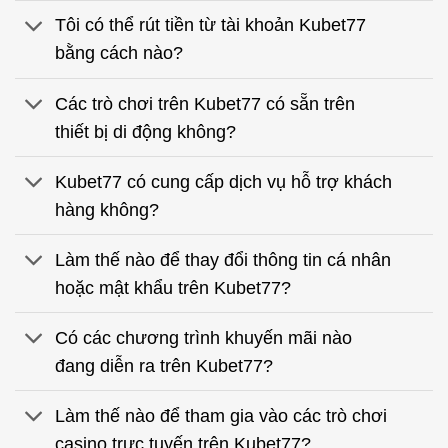
Tôi có thể rút tiền từ tài khoản Kubet77
bằng cách nào?
Các trò chơi trên Kubet77 có sẵn trên
thiết bị di động không?
Kubet77 có cung cấp dịch vụ hỗ trợ khách
hàng không?
Làm thế nào để thay đổi thông tin cá nhân
hoặc mật khẩu trên Kubet77?
Có các chương trình khuyến mãi nào
đang diễn ra trên Kubet77?
Làm thế nào để tham gia vào các trò chơi
casino trực tuyến trên Kubet77?