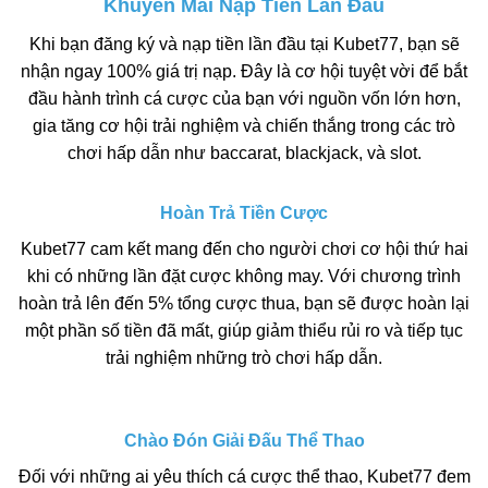
Khuyến Mãi Nạp Tiền Lần Đầu
Khi bạn đăng ký và nạp tiền lần đầu tại Kubet77, bạn sẽ
nhận ngay 100% giá trị nạp. Đây là cơ hội tuyệt vời để bắt
đầu hành trình cá cược của bạn với nguồn vốn lớn hơn,
gia tăng cơ hội trải nghiệm và chiến thắng trong các trò
chơi hấp dẫn như baccarat, blackjack, và slot.
Hoàn Trả Tiền Cược
Kubet77 cam kết mang đến cho người chơi cơ hội thứ hai
khi có những lần đặt cược không may. Với chương trình
hoàn trả lên đến 5% tổng cược thua, bạn sẽ được hoàn lại
một phần số tiền đã mất, giúp giảm thiểu rủi ro và tiếp tục
trải nghiệm những trò chơi hấp dẫn.
Chào Đón Giải Đấu Thể Thao
Đối với những ai yêu thích cá cược thể thao, Kubet77 đem