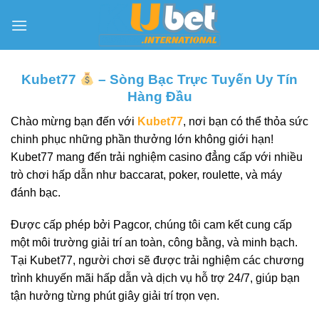
Skip
to
content
Kubet77
– Sòng Bạc Trực Tuyến Uy Tín
Hàng Đầu
Chào mừng bạn đến với
Kubet77
, nơi bạn có thể thỏa sức
chinh phục những phần thưởng lớn không giới hạn!
Kubet77 mang đến trải nghiệm casino đẳng cấp với nhiều
trò chơi hấp dẫn như baccarat, poker, roulette, và máy
đánh bạc.
Được cấp phép bởi Pagcor, chúng tôi cam kết cung cấp
một môi trường giải trí an toàn, công bằng, và minh bạch.
Tại Kubet77, người chơi sẽ được trải nghiệm các chương
trình khuyến mãi hấp dẫn và dịch vụ hỗ trợ 24/7, giúp bạn
tận hưởng từng phút giây giải trí trọn vẹn.