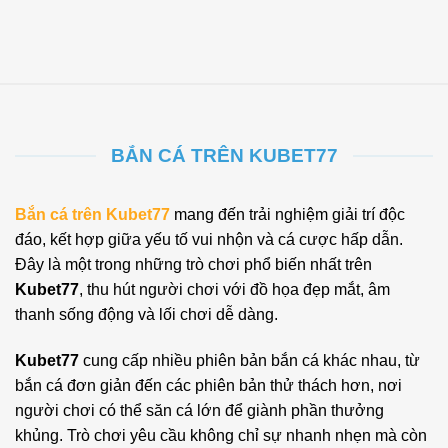
BẮN CÁ TRÊN KUBET77
Bắn cá trên Kubet77
mang đến trải nghiệm giải trí độc
đáo, kết hợp giữa yếu tố vui nhộn và cá cược hấp dẫn.
Đây là một trong những trò chơi phổ biến nhất trên
Kubet77
, thu hút người chơi với đồ họa đẹp mắt, âm
thanh sống động và lối chơi dễ dàng.
Kubet77
cung cấp nhiều phiên bản bắn cá khác nhau, từ
bắn cá đơn giản đến các phiên bản thử thách hơn, nơi
người chơi có thể săn cá lớn để giành phần thưởng
khủng. Trò chơi yêu cầu không chỉ sự nhanh nhẹn mà còn