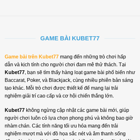
GAME BÀI KUBET77
Game bài trên Kubet77
mang đến những trò chơi hấp
dẫn và kịch tính cho người chơi đam mê thử thách. Tại
Kubet77
, bạn sẽ tìm thấy hàng loạt game bài phổ biến như
Baccarat, Poker, và Blackjack, cùng nhiều phiên bản sáng
tạo khác. Mỗi trò chơi được thiết kế để mang lại trải
nghiệm giải trí cao cấp và cơ hội chiến thắng lớn.
Kubet77
không ngừng cập nhật các game bài mới, giúp
người chơi luôn có lựa chọn phong phú và không bao giờ
nhàm chán. Các tính năng tối ưu hóa mang đến trải
nghiệm mượt mà với đồ họa sắc nét và âm thanh sống