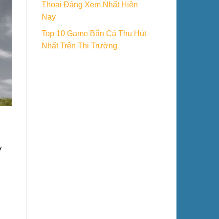
Thoại Đáng Xem Nhất Hiện
Nay
Top 10 Game Bắn Cá Thu Hút
Nhất Trên Thị Trường
i
ơ