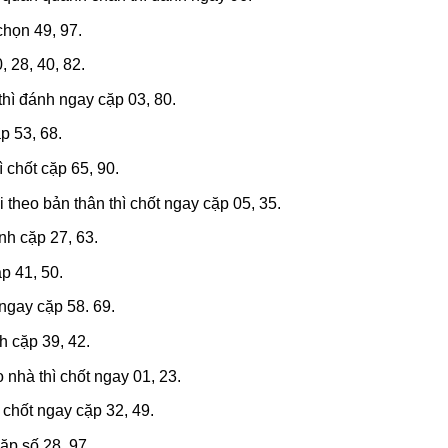
chọn 49, 97.
, 28, 40, 82.
hì đánh ngay cặp 03, 80.
p 53, 68.
 chốt cặp 65, 90.
 theo bản thân thì chốt ngay cặp 05, 35.
h cặp 27, 63.
p 41, 50.
ngay cặp 58. 69.
h cặp 39, 42.
nhà thì chốt ngay 01, 23.
 chốt ngay cặp 32, 49.
ặp số 28, 97.