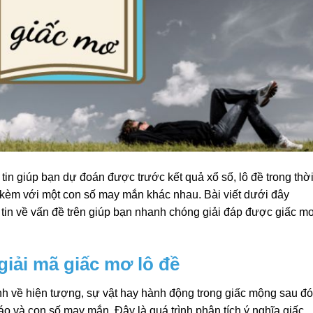
in giúp bạn dự đoán được trước kết quả xổ số, lô đề trong thờ
i kèm với một con số may mắn khác nhau. Bài viết dưới đây
 tin về vấn đề trên giúp bạn nhanh chóng giải đáp được giấc m
 giải mã giấc mơ lô đề
ảnh về hiện tượng, sự vật hay hành động trong giấc mộng sau đó
áo và con số may mắn. Đây là quá trình phân tích ý nghĩa giấc