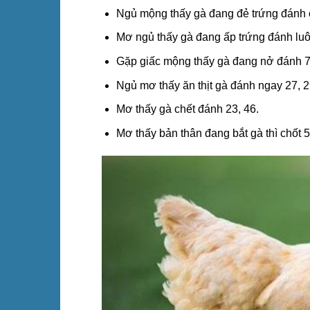
Ngủ mộng thấy gà đang đẻ trứng đánh 
Mơ ngủ thấy gà đang ấp trứng đánh luô
Gặp giấc mộng thấy gà đang nở đánh 7
Ngủ mơ thấy ăn thịt gà đánh ngay 27, 2
Mơ thấy gà chết đánh 23, 46.
Mơ thấy bản thân đang bắt gà thì chốt 5